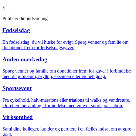
4
Publicer din indsamling
Fødselsdag
En fødselsdag, du vil huske for evigt. Spørg venner og familie om
donationer frem for fødselsdagsgaver.
Anden mærkedag
Spørg venner og familie om donationer frem for gaver i forbindelse
med dit jubilæum, bryllup, eksamen eller en helligdag.
Sportsevent
Fra cykelhold, halv-maratons eller triatlons til walks og vandreture.
Opret en indsamling i forbindelse med enhver sportspræstation.
Virksomhed
Saml dine kolleger, kunder og partnere i en fælles indsat om at gøre
godt.