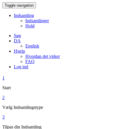
Toggle navigation
Indsamling
Indsamlinger
Hold
Søg
DA
English
Hjælp
Hvordan det virker
FAQ
Log ind
1
Start
2
Vælg Indsamlingstype
3
Tilpas din Indsamling