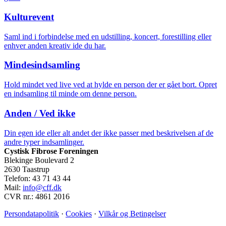
Kulturevent
Saml ind i forbindelse med en udstilling, koncert, forestilling eller
enhver anden kreativ ide du har.
Mindesindsamling
Hold mindet ved live ved at hylde en person der er gået bort. Opret
en indsamling til minde om denne person.
Anden / Ved ikke
Din egen ide eller alt andet der ikke passer med beskrivelsen af de
andre typer indsamlinger.
Cystisk Fibrose Foreningen
Blekinge Boulevard 2
2630 Taastrup
Telefon: 43 71 43 44
Mail:
info@cff.dk
CVR nr.: 4861 2016
Persondatapolitik
·
Cookies
·
Vilkår og Betingelser