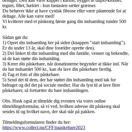
deltager. Den kan være klippet i karton, bygget af duplo-klodser,
tegnet, filtet, hæklet - kun fantasien sætter grænser.
Du behøver ikke at have cystisk fibrose eller være pårørende for at
deltage. Alle kan være med!
Vi kvitterer med et påskeæg første gang din indsamling runder 500
kr.
Sådan gør du:
1) Opret din indsamling her på siden (knappen "start indsamling").
Er du under 13 år, skal dine forældre oprette den).
2) Del linket til din indsamling med din familie, venner og bekendte,
så de kan støtte din indsamling.
3) Kreer din påskehare, når donationerne begynder at tikke ind. Når
du har indsamlet 500 kr., kan du lave din påskehare færdig.
4) Tag et foto af din påskehare.
5) Send det til dem, der har støttet din indsamling med tak for
bidraget og del det på sociale medier. Har du lyst til at lave flere
påskeharer, så fortsætter du bare indsamlingen.
Obs. Husk også at tilmelde dig eventen via vores online
tilmeldingsformular, så vi ved, hvilken adresse dit påskeæg skal
sendes til og hvilket navn, der skal står på pakken.
Tilmeldingsformularen finder du her:
https://www.collect.nu/CFF/paaskehare2023