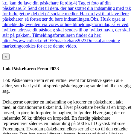
kr., kan du lave din påskehare færdig.4) Tag et foto af din
påskehare.5) Send det til dem, der har støttet din indsamling med tak
for bidraget og del det på sociale medier. Har du lyst til at lave flere
påskeharer, så fortsætter du bare indsamlingen.Obs. Husk også at
tilmelde dig eventen via vores online tilmeldingsformular, så vi ved,
hvilken adresse dit påskeæg skal sendes til og hvilket navn, der skal
står på pakken. Tilmeldingsformularen finder du her:
https://www.collect.nu/CFF/paaskehare2023Du skal acceptere
marketingcookies for at se denne video.
×
Lok Påskeharen Frem 2023
Lok Påskeharen Frem er en virtuel event for kreative sjæle i alle
aldre, som har lyst til at sprede påskehygge og samle ind til en vigtig
sag.
Deltagerne opretter en indsamling og kreerer en påskehare i takt
med, at donationerne tikker ind. Hver påskehare består af en krop, et
hoved, to ører, to forpoter, to bagben, to fødder. Hver gang der er
indsamlet 50 kr. tilføjes en kropsdel. En færdig påskehare
repræsenterer således en indsamling på 500 kr. til Cystisk Fibrose
Foreningen. Hvordan påskeharen ellers ser ud er op til den enkelte