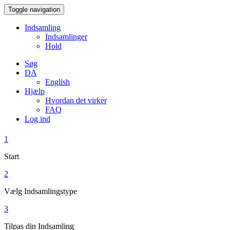
Toggle navigation
Indsamling
Indsamlinger
Hold
Søg
DA
English
Hjælp
Hvordan det virker
FAQ
Log ind
1
Start
2
Vælg Indsamlingstype
3
Tilpas din Indsamling