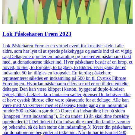
Lok Påskeharen Frem 2023
Lok Påskeharen Frem er en virtuel event for kreative sjæle i alle
aldre, som har lyst til at sprede påskehygge og samle ind til en vigtig
sag.Deltagerne opretter en indsamling og kreerer en påskehare i takt
med, at donationerne tikker ind. Hver påskehare består af en krop, et
hoved, to ører, to forpoter, to bagben, to fødder. Hver gang der er
indsamlet 50 kr. tilføjes en kropsdel. En færdig påskehare
repræsenterer således en indsamling på 500 kr. til Cystisk Fibrose
Foreningen. Hvordan påskeharen ellers ser ud er op til den enkelte
deltager. Den kan være klippet i karton, bygget af duplo-klodser,
tegnet, filtet, hæklet - kun fantasien sætter grænser.Du behøver ikke
at have cystisk fibrose eller være pårørende for at deltage. Alle kan
være med!Vi kvitterer med et påskeæg første gang din indsamling
runder 500 kr.Sådan gør du:1) Opret din indsamling her på siden
(knappen "start indsamling"). Er du under 13 år, skal dine forældre
oprette den).2) Del linket til din indsamling med din familie, venner
og bekendte, så de kan støtte din indsamling.3) Kreer din påskehare,
når donationerne begynder at tikke ind. Når du har indsamlet 500