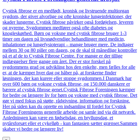
Cystisk fibrose er en medfødt, kronisk og livstruende multiorgan
sygdom, der giver alvorlige og ofte kroniske lungeinfektioner, der
skader lungerne. Cystisk fibrose påvirker også fordøjelsen, leveren
og nyrerne. Sygdommen medfører også ofte diabetes og
knogleskørhed. Børn og voksne med cystisk fibrose bruger 1-3
timer om dagen på livsnødvendige behandlinger med medicin,
inhalationer og lungefysioterapi – mange bruger mere. De indtager
mellem 30 og 80 piller om dagen, og de skal til månedlige kontroller
på et af de to Cystisk Fibrose Centre. For mange er der tillige
indlæggelser flere gange om året. Der er stor forskel på
sygdommens grad og udvikling hos den enkelte, men fælles for alle
er, at de kæmper hver dag og håber på, at forskerne finder
løsningen, der kan kurere eller stoppe sygdommen.I Danmark har
over 600 børn og voksne cystisk fibrose, og 150.000 danskere er
bærere af cystisk fibrose genet.Cystisk Fibrose Foreningen kæmper
for bedre og længere liv for børn og voksne med cystisk fibrose. Det
gør vi med fokus på støtte, rådgivning, information og forskning.
Her på siden kan du oprette en indsamling til fordel for Cystisk
Fibrose Foreningens generelle arbejde og samle ind via dit netværk.
Anledningen kan være en fødselsdag, en bryllupsdag, et
nytårsforsæt eller et cykelløb - kun fantasien sætter grænser.Sammen
skaber vi bedre og længere liv!