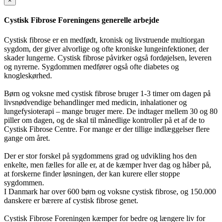
×
Cystisk Fibrose Foreningens generelle arbejde
Cystisk fibrose er en medfødt, kronisk og livstruende multiorgan
sygdom, der giver alvorlige og ofte kroniske lungeinfektioner, der
skader lungerne. Cystisk fibrose påvirker også fordøjelsen, leveren
og nyrerne. Sygdommen medfører også ofte diabetes og
knogleskørhed.
Børn og voksne med cystisk fibrose bruger 1-3 timer om dagen på
livsnødvendige behandlinger med medicin, inhalationer og
lungefysioterapi – mange bruger mere. De indtager mellem 30 og 80
piller om dagen, og de skal til månedlige kontroller på et af de to
Cystisk Fibrose Centre. For mange er der tillige indlæggelser flere
gange om året.
Der er stor forskel på sygdommens grad og udvikling hos den
enkelte, men fælles for alle er, at de kæmper hver dag og håber på,
at forskerne finder løsningen, der kan kurere eller stoppe
sygdommen.
I Danmark har over 600 børn og voksne cystisk fibrose, og 150.000
danskere er bærere af cystisk fibrose genet.
Cystisk Fibrose Foreningen kæmper for bedre og længere liv for