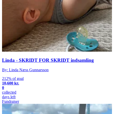
Linda - SKRIDT FOR SKRIDT indsamling
By: Linda Næss Gunnarsson
212% of goal
10,600 kr.
0
collected
days left
Fundraiser