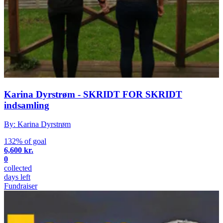
Karina Dyrstrøm - SKRIDT FOR SKRIDT
indsamling
By: Karina Dyrstrøm
132% of goal
6,600 kr.
0
collected
days left
Fundraiser