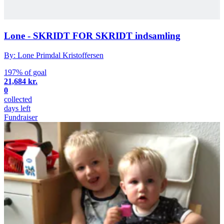
Lone - SKRIDT FOR SKRIDT indsamling
By: Lone Primdal Kristoffersen
197% of goal
21,684 kr.
0
collected
days left
Fundraiser