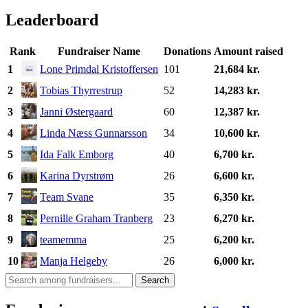
Leaderboard
Rank
Fundraiser Name
Donations
Amount raised
1
Lone Primdal Kristoffersen
101
21,684 kr.
2
Tobias Thyrrestrup
52
14,283 kr.
3
Janni Østergaard
60
12,387 kr.
4
Linda Næss Gunnarsson
34
10,600 kr.
5
Ida Falk Emborg
40
6,700 kr.
6
Karina Dyrstrøm
26
6,600 kr.
7
Team Svane
35
6,350 kr.
8
Pernille Graham Tranberg
23
6,270 kr.
9
teamemma
25
6,200 kr.
10
Manja Helgeby
26
6,000 kr.
Search