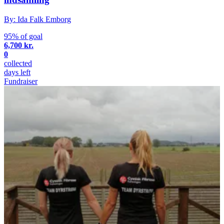
By: Ida Falk Emborg
95% of goal
6,700 kr.
0
collected
days left
Fundraiser