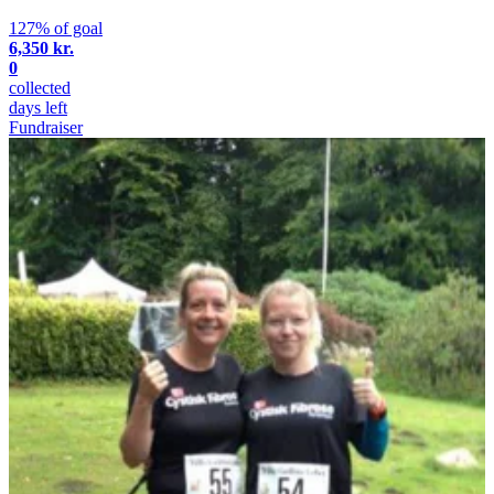
127% of goal
6,350 kr.
0
collected
days left
Fundraiser