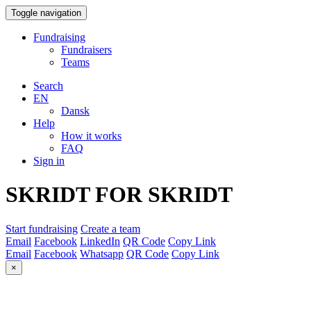
Toggle navigation
Fundraising
Fundraisers
Teams
Search
EN
Dansk
Help
How it works
FAQ
Sign in
SKRIDT FOR SKRIDT
Start fundraising
Create a team
Email
Facebook
LinkedIn
QR Code
Copy Link
Email
Facebook
Whatsapp
QR Code
Copy Link
×