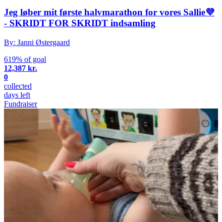
Jeg løber mit første halvmarathon for vores Sallie💜
- SKRIDT FOR SKRIDT indsamling
By: Janni Østergaard
619% of goal
12,387 kr.
0
collected
days left
Fundraiser