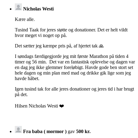
Nicholas Westi
Kære alle.
Tusind Taak for jeres støtte og donationer. Det er helt vildt
hvor meget vi noget op på.
Det sætter jeg kæmpe pris på, af hjertet tak 🙏
I søndags færdigegjorde jeg mit første Marathon på tiden 4
timer og 56 min. Det var en fantastisk oplevelse og dagen var
en dag jeg ikke glemmer foreløbigt. Havde gode ben stort set
hele dagen og min plan med mad og drikke gik lige som jeg
havde håbet.
Igen tusind tak for alle jeres donationer og jeres tid i har brugt
på det.
Hilsen Nicholas Westi ❤️
Fra baba ( mormor )
gav
500 kr.