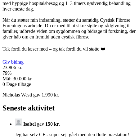
med hyppige hospitalsbesøg og 1–3 timers nødvendig behandling
hver eneste dag.
Når du støtter min indsamling, støtter du samtidig Cystisk Fibrose
Foreningens arbejde. Du er med til at sikre støtte og rådgivning til
familier, udbrede viden om sygdommen og bidrage til forskning, der
giver håb om en fremtid uden cystisk fibrose.
Tak fordi du læser med – og tak fordi du vil støtte ❤️
Giv bidrag
23.806 kr.
79
%
Mål:
30.000 kr.
0
Dage tilbage
Nicholas Westi gav 1.990 kr.
Seneste aktivitet
Isabel
gav
150 kr.
Jeg har selv CF - super sejt gået med den flotte præstation!