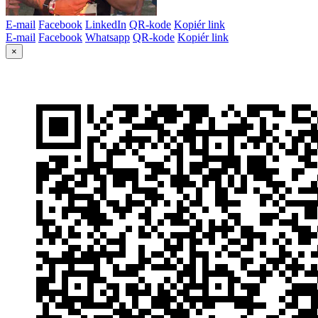
E-mail
Facebook
LinkedIn
QR-kode
Kopiér link
E-mail
Facebook
Whatsapp
QR-kode
Kopiér link
×