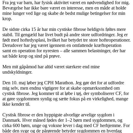
Fra jeg var barn, har fysisk aktivitet været en nødvendighed for mig.
Bevægelse har ikke bare været en interesse, men en måde at holde
mine lunger ved lige og skabe de bedst mulige betingelser for min
krop.
De sidste cirka 15 år har min cystiske fibrose heldigvis føltes mere
stabil. Til gengæld har livet budt på andre store udfordringer. Jeg er
født med hoftedysplasi, hvilket har betydet tre store hofteoperationer.
Derudover har jeg været igennem en omfattende kræftoperation
samt en operation for nyresten – alle sammen belastninger, der har
sat både krop og sind på prøve.
Men mit gåpåmod har altid været stærkere end mine
undskyldninger.
Den 10. maj løber jeg CPH Marathon. Jeg gør det for at udfordre
mig selv, men endnu vigtigere for at skabe opmærksomhed om
cystisk fibrose. Jeg kommer til at løbe i tøj, der symboliserer CF, for
at gøre sygdommen synlig og sætte fokus på en virkelighed, mange
ikke kender til.
Cystisk fibrose er den hyppigste alvorlige arvelige sygdom i
Danmark. Hver måned fødes der 1–2 børn med sygdommen, og
cirka 600 børn, unge og voksne lever i dag med CF herhjemme. For
både den syge og de pårørende betyder sygdommen en hverdag