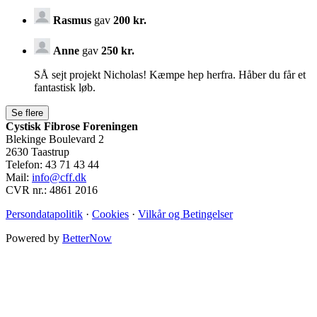
Rasmus
gav
200 kr.
Anne
gav
250 kr.
SÅ sejt projekt Nicholas! Kæmpe hep herfra. Håber du får et
fantastisk løb.
Cystisk Fibrose Foreningen
Blekinge Boulevard 2
2630 Taastrup
Telefon: 43 71 43 44
Mail:
info@cff.dk
CVR nr.: 4861 2016
Persondatapolitik
·
Cookies
·
Vilkår og Betingelser
Powered by
BetterNow