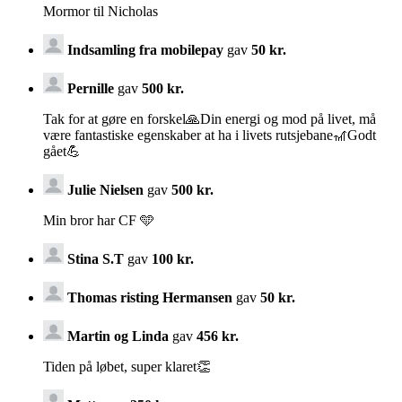
Mormor til Nicholas
Indsamling fra mobilepay
gav
50 kr.
Pernille
gav
500 kr.
Tak for at gøre en forskel🙏Din energi og mod på livet, må
være fantastiske egenskaber at ha i livets rutsjebane🎢Godt
gået💪
Julie Nielsen
gav
500 kr.
Min bror har CF 🩵
Stina S.T
gav
100 kr.
Thomas risting Hermansen
gav
50 kr.
Martin og Linda
gav
456 kr.
Tiden på løbet, super klaret👏