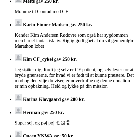
Mette
gav
250 kr.
Momme til Conrad med CF
Karin Finner Madsen
gav
250 kr.
Kender Kim Andersen Rødovre som også har sygdommen
men har et fantastisk liv. Rigtig godt gået at du vil gennemføre
Marathon løbet
Kim CF_cykel
gav
250 kr.
Jeg støtter dig, fordi jeg selv er CF patient, og selv lever for at
bryde grænserne, for hvad vi er født til at kunne præstere. Det
mod og den vilje du viser, er uovertrufne og denne donation
er min opbakning. Held og lykke på din mission
Karina Klovgaard
gav
200 kr.
Herman
gav
250 kr.
Super sejt og pøj pøj 💪🏻🤩
Queen YNWA
gav
50 kr.