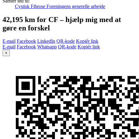
Samler ind til:
Cystisk Fibrose Foreningens generelle arbejde
42,195 km for CF – hjælp mig med at
gøre en forskel
E-mail
Facebook
LinkedIn
QR-kode
Kopiér link
E-mail
Facebook
Whatsapp
QR-kode
Kopiér link
×