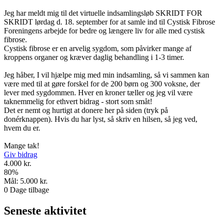
Jeg har meldt mig til det virtuelle indsamlingsløb SKRIDT FOR
SKRIDT lørdag d. 18. september for at samle ind til Cystisk Fibrose
Foreningens arbejde for bedre og længere liv for alle med cystisk
fibrose.
Cystisk fibrose er en arvelig sygdom, som påvirker mange af
kroppens organer og kræver daglig behandling i 1-3 timer.
Jeg håber, I vil hjælpe mig med min indsamling, så vi sammen kan
være med til at gøre forskel for de 200 børn og 300 voksne, der
lever med sygdommen. Hver en kroner tæller og jeg vil være
taknemmelig for ethvert bidrag - stort som småt!
Det er nemt og hurtigt at donere her på siden (tryk på
donérknappen). Hvis du har lyst, så skriv en hilsen, så jeg ved,
hvem du er.
Mange tak!
Giv bidrag
4.000 kr.
80
%
Mål:
5.000 kr.
0
Dage tilbage
Seneste aktivitet