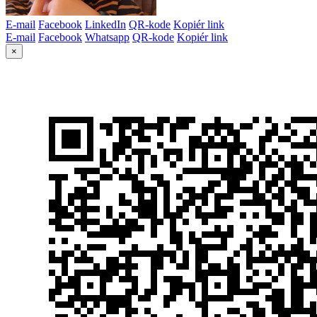
E-mail
Facebook
LinkedIn
QR-kode
Kopiér link
E-mail
Facebook
Whatsapp
QR-kode
Kopiér link
×