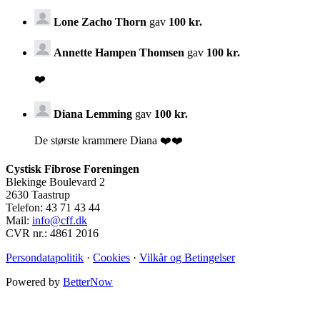
Lone Zacho Thorn
gav
100 kr.
Annette Hampen Thomsen
gav
100 kr.
❤️
Diana Lemming
gav
100 kr.
De største krammere Diana ❤️❤️
Cystisk Fibrose Foreningen
Blekinge Boulevard 2
2630 Taastrup
Telefon: 43 71 43 44
Mail:
info@cff.dk
CVR nr.: 4861 2016
Persondatapolitik
·
Cookies
·
Vilkår og Betingelser
Powered by
BetterNow