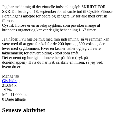
Jeg har meldt mig til det virtuelle indsamlingsløb SKRIDT FOR
SKRIDT lørdag d. 18. september for at samle ind til Cystisk Fibrose
Foreningens arbejde for bedre og længere liv for alle med cystisk
fibrose.
Cystisk fibrose er en arvelig sygdom, som påvirker mange af
kroppens organer og kræver daglig behandling i 1-3 timer.
Jeg håber, I vil hjælpe mig med min indsamling, så vi sammen kan
være med til at gøre forskel for de 200 børn og 300 voksne, der
lever med sygdommen. Hver en kroner tæller og jeg vil være
taknemmelig for ethvert bidrag - stort som småt!
Det er nemt og hurtigt at donere her på siden (tryk på
donérknappen). Hvis du har lyst, så skriv en hilsen, så jeg ved,
hvem du er.
Mange tak!
Giv bidrag
21.684 kr.
197
%
Mål:
11.000 kr.
0
Dage tilbage
Seneste aktivitet