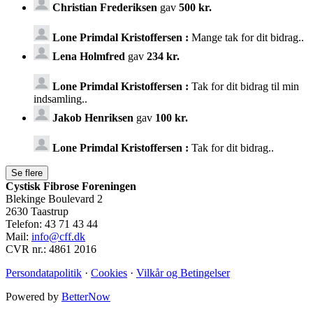
Christian Frederiksen
gav
500 kr.
Lone Primdal Kristoffersen :
Mange tak for dit bidrag..
Lena Holmfred
gav
234 kr.
Lone Primdal Kristoffersen :
Tak for dit bidrag til min
indsamling..
Jakob Henriksen
gav
100 kr.
Lone Primdal Kristoffersen :
Tak for dit bidrag..
Cystisk Fibrose Foreningen
Blekinge Boulevard 2
2630 Taastrup
Telefon: 43 71 43 44
Mail:
info@cff.dk
CVR nr.: 4861 2016
Persondatapolitik
·
Cookies
·
Vilkår og Betingelser
Powered by
BetterNow