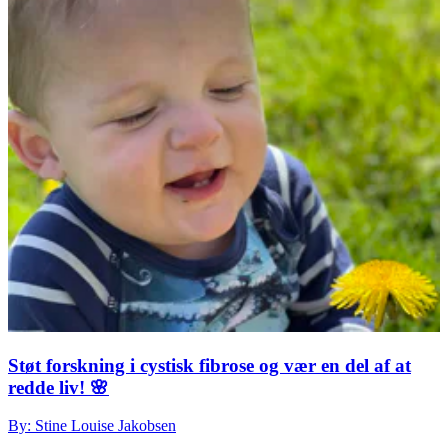
Støt forskning i cystisk fibrose og vær en del af at
redde liv! 🌸
By: Stine Louise Jakobsen