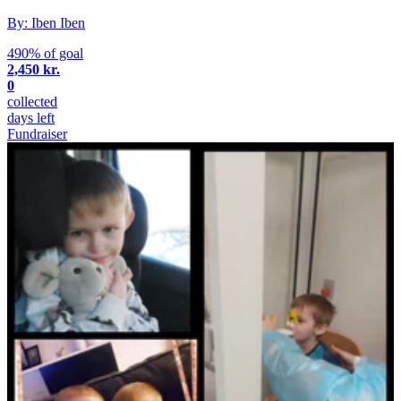
By: Iben Iben
490% of goal
2,450 kr.
0
collected
days left
Fundraiser