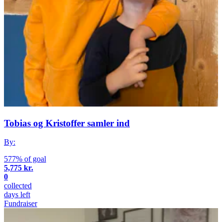
Tobias og Kristoffer samler ind
By:
577% of goal
5,775 kr.
0
collected
days left
Fundraiser