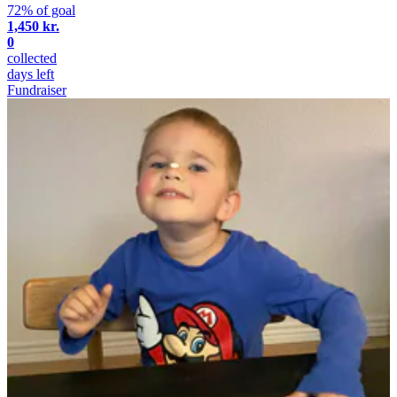
72% of goal
1,450 kr.
0
collected
days left
Fundraiser