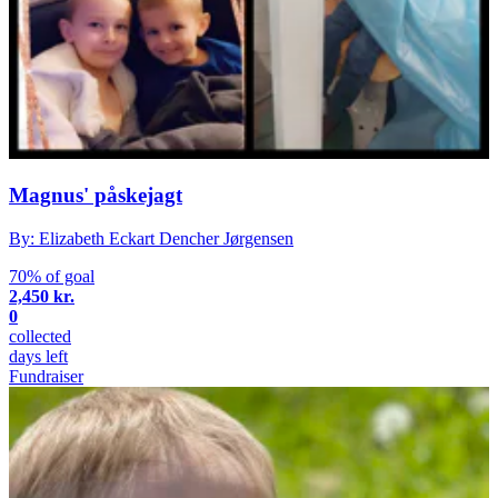
Magnus' påskejagt
By: Elizabeth Eckart Dencher Jørgensen
70% of goal
2,450 kr.
0
collected
days left
Fundraiser