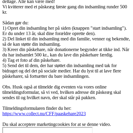
deltage. Alle kan være med!
Vi kvitterer med et påskeæg første gang din indsamling runder 500
kr.
Sådan gør du:
1) Opret din indsamling her på siden (knappen "start indsamling").
Er du under 13 år, skal dine forældre oprette den).
2) Del linket til din indsamling med din familie, venner og bekendte,
så de kan støtte din indsamling.
3) Kreer din påskehare, når donationerne begynder at tikke ind. Når
du har indsamlet 500 kr., kan du lave din påskehare færdig.
4) Tag et foto af din påskehare.
5) Send det til dem, der har støttet din indsamling med tak for
bidraget og del det på sociale medier. Har du lyst til at lave flere
påskeharer, så fortsætter du bare indsamlingen.
Obs. Husk også at tilmelde dig eventen via vores online
tilmeldingsformular, så vi ved, hvilken adresse dit påskeæg skal
sendes til og hvilket navn, der skal står på pakken.
Tilmeldingsformularen finder du her:
https://www.collect.nu/CFF/paaskehare2023
Du skal
acceptere marketingcookies
for at se denne video.