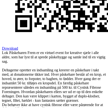
Download
Lok Påskeharen Frem er en virtuel event for kreative sjæle i alle
aldre, som har lyst til at sprede påskehygge og samle ind til en vigtig
sag.
Deltagerne opretter en indsamling og kreerer en påskehare i takt
med, at donationerne tikker ind. Hver påskehare består af en krop, et
hoved, to ører, to forpoter, to bagben, to fødder. Hver gang der er
indsamlet 50 kr. tilføjes en kropsdel. En færdig påskehare
repræsenterer således en indsamling på 500 kr. til Cystisk Fibrose
Foreningen. Hvordan påskeharen ellers ser ud er op til den enkelte
deltager. Den kan være klippet i karton, bygget af duplo-klodser,
tegnet, filtet, hæklet - kun fantasien sætter grænser.
Du behøver ikke at have cystisk fibrose eller være pårørende for at