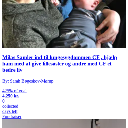
Milas Samler ind til lungesygdommen CF , hjælp
ham med at give lillesøster og andre med CF et
bedre liv
By: Sarah Bøgeskov-Mørup
425% of goal
4,250 kr.
0
collected
days left
Fundraiser