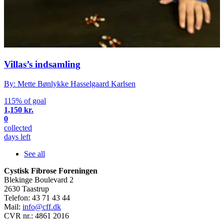
Villas’s indsamling
By: Mette Bønlykke Hasselgaard Karlsen
115% of goal
1,150 kr.
0
collected
days left
See all
Cystisk Fibrose Foreningen
Blekinge Boulevard 2
2630 Taastrup
Telefon: 43 71 43 44
Mail:
info@cff.dk
CVR nr.: 4861 2016