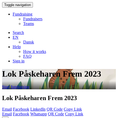
Toggle navigation
Fundraising
Fundraisers
Teams
Search
EN
Dansk
Help
How it works
FAQ
Sign in
Lok Påskeharen Frem 2023
Start fundraising
Lok Påskeharen Frem 2023
Email
Facebook
LinkedIn
QR Code
Copy Link
Email
Facebook
Whatsapp
QR Code
Copy Link