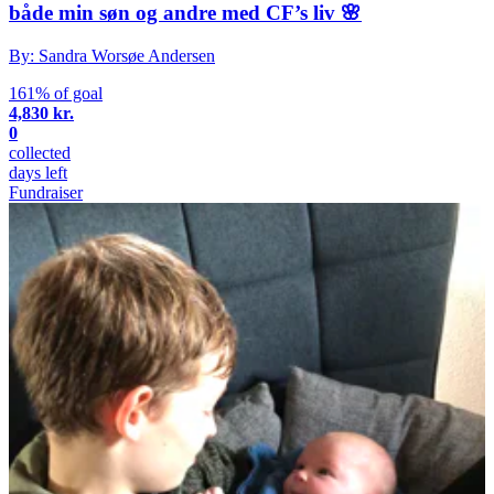
både min søn og andre med CF’s liv 🌸
By: Sandra Worsøe Andersen
161% of goal
4,830 kr.
0
collected
days left
Fundraiser