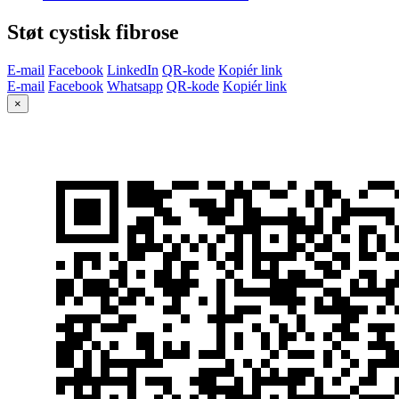
Støt cystisk fibrose
E-mail
Facebook
LinkedIn
QR-kode
Kopiér link
E-mail
Facebook
Whatsapp
QR-kode
Kopiér link
×