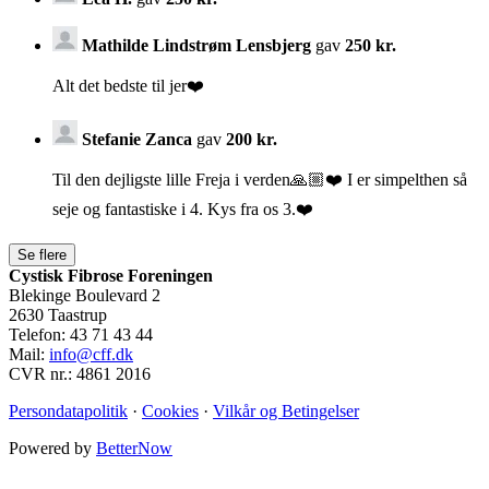
Mathilde Lindstrøm Lensbjerg
gav
250 kr.
Alt det bedste til jer❤️
Stefanie Zanca
gav
200 kr.
Til den dejligste lille Freja i verden🙏🏼❤️ I er simpelthen så
seje og fantastiske i 4. Kys fra os 3.❤️
Cystisk Fibrose Foreningen
Blekinge Boulevard 2
2630 Taastrup
Telefon: 43 71 43 44
Mail:
info@cff.dk
CVR nr.: 4861 2016
Persondatapolitik
·
Cookies
·
Vilkår og Betingelser
Powered by
BetterNow