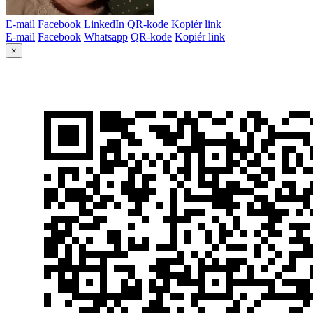
E-mail
Facebook
LinkedIn
QR-kode
Kopiér link
E-mail
Facebook
Whatsapp
QR-kode
Kopiér link
×