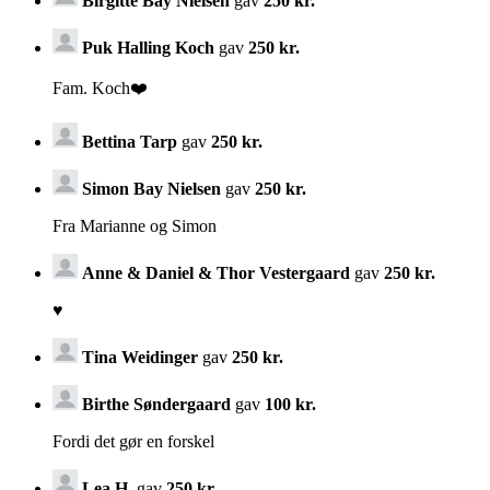
Birgitte Bay Nielsen
gav
250 kr.
Puk Halling Koch
gav
250 kr.
Fam. Koch❤️
Bettina Tarp
gav
250 kr.
Simon Bay Nielsen
gav
250 kr.
Fra Marianne og Simon
Anne & Daniel & Thor Vestergaard
gav
250 kr.
♥️
Tina Weidinger
gav
250 kr.
Birthe Søndergaard
gav
100 kr.
Fordi det gør en forskel
Lea H.
gav
250 kr.