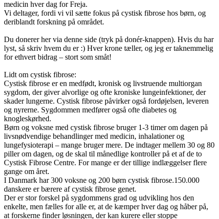
medicin hver dag for Freja.
Vi deltager, fordi vi vil sætte fokus på cystisk fibrose hos børn, og
deriblandt forskning på området.
Du donerer her via denne side (tryk på donér-knappen). Hvis du har
lyst, så skriv hvem du er :) Hver krone tæller, og jeg er taknemmelig
for ethvert bidrag – stort som småt!
Lidt om cystisk fibrose:
Cystisk fibrose er en medfødt, kronisk og livstruende multiorgan
sygdom, der giver alvorlige og ofte kroniske lungeinfektioner, der
skader lungerne. Cystisk fibrose påvirker også fordøjelsen, leveren
og nyrerne. Sygdommen medfører også ofte diabetes og
knogleskørhed.
Børn og voksne med cystisk fibrose bruger 1-3 timer om dagen på
livsnødvendige behandlinger med medicin, inhalationer og
lungefysioterapi – mange bruger mere. De indtager mellem 30 og 80
piller om dagen, og de skal til månedlige kontroller på et af de to
Cystisk Fibrose Centre. For mange er der tillige indlæggelser flere
gange om året.
I Danmark har 300 voksne og 200 børn cystisk fibrose.150.000
danskere er bærere af cystisk fibrose genet.
Der er stor forskel på sygdommens grad og udvikling hos den
enkelte, men fælles for alle er, at de kæmper hver dag og håber på,
at forskerne finder løsningen, der kan kurere eller stoppe